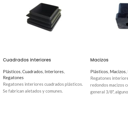
Cuadrados interiores
Macizos
Plásticos
,
Cuadrados
,
Interiores
,
Plásticos
,
Macizos
,
Regatones
Regatones interior
Regatones interiores cuadrados plásticos.
redondos macizos co
Se fabrican aletados y comunes.
general 3/8", algun
son con 5/16")