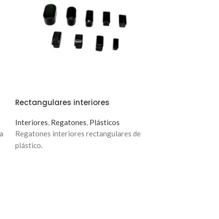
Rectangulares interiores
Tacos de silló
Interiores
,
Regatones
,
Plásticos
Regatones
,
Plás
la
Regatones interiores rectangulares de
Tacos plásticos p
plástico.
etc.