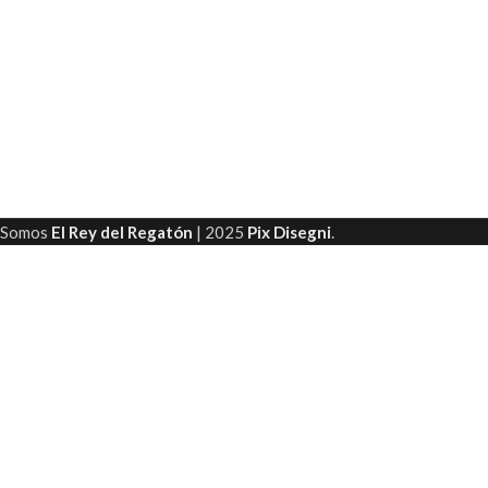
Somos
El Rey del Regatón
|
2025
Pix Disegni
.