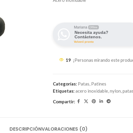
Acero inoxidable
Mariana
Offline
Necesita ayuda?
Contáctenos.
Volveré pronto
19
¡Personas mirando este produ
Categorías:
Patas
,
Patines
Etiquetas:
acero inoxidable
,
nylon
,
pata
Compartir:
DESCRIPCIÓN
VALORACIONES (0)