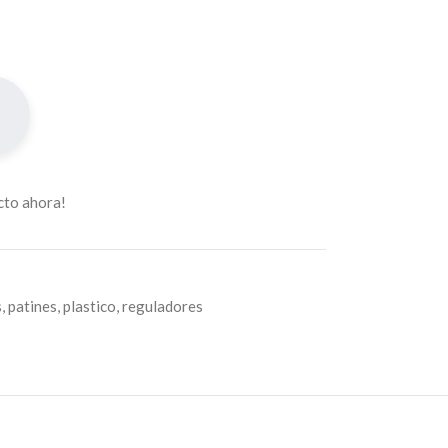
cto ahora!
s
,
patines
,
plastico
,
reguladores