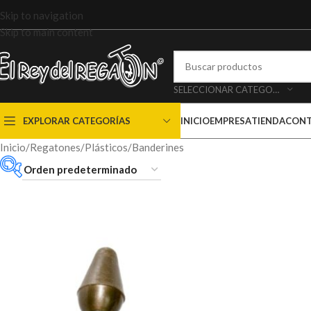
Skip to navigation
Skip to main content
SELECCIONAR CATEGORÍA
EXPLORAR CATEGORÍAS
INICIO
EMPRESA
TIENDA
CON
Inicio
Regatones
Plásticos
Banderines
color del
producto