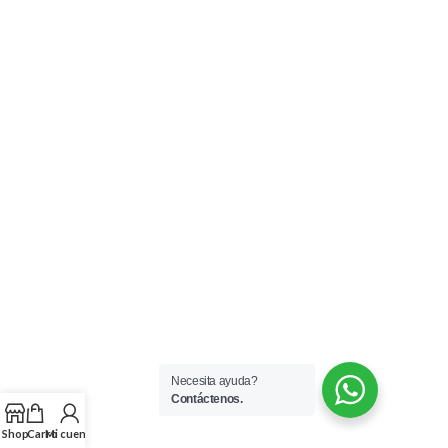
Etiquetas del
producto
1
abierto
1
2
accesorios
acero
1
acero inoxidable
1
acople
1
acople
amortiguador
1
1
Necesita ayuda?
acoples
acosopi
Contáctenos.
1
Shop
Carro
Mi cuenta
aletados