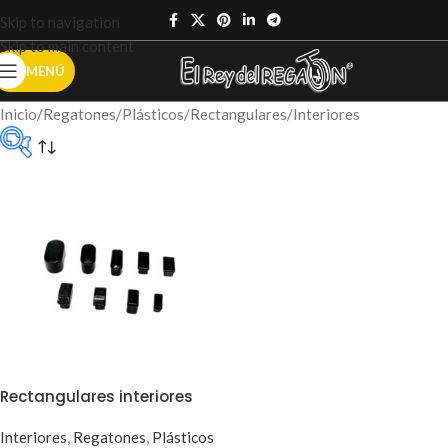
Skip to navigation
Skip to main content
MENÚ
Inicio
Regatones
Plásticos
Rectangulares
Interiores
color del
producto
Rectangulares interiores
Interiores
,
Regatones
,
Plásticos