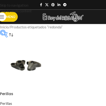
Skip to navigation
Skip to main content
MENÚ
Inicio
Productos etiquetados “redonda”
Categorías del
producto
Sin categoría
(0)
Accesorios
ruedas
(0)
Perillas
Perillas
Carros
(6)