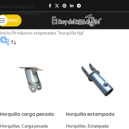
Skip to navigation
Skip to main content
MENÚ
Inicio
Productos etiquetados “horquilla fija”
Categorías del
producto
Sin categoría
(0)
Accesorios
ruedas
(0)
Horquilla carga pesada
Horquilla estampada
Horquillas
,
Carga pesada
Horquillas
,
Estampada
Carros
(6)