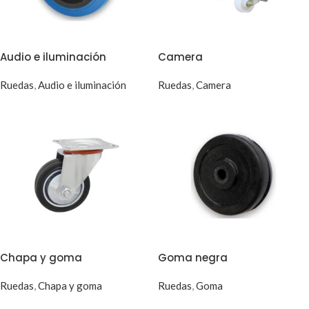
Puños y Tubos
(2)
Audio e iluminación
Camera
Regatones
(33)
Ruedas
,
Audio e iluminación
Ruedas
,
Camera
Repuesto silla
oficina
(1)
Ruedas
(52)
Sopapas
(0)
Tapones
(2)
Chapa y goma
Goma negra
Tensores
(1)
Ruedas
,
Chapa y goma
Ruedas
,
Goma