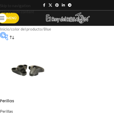
Skip to navigation
Skip to main content
MENÚ
Inicio
color del producto
Blue
Categorías del
producto
Sin categoría
(0)
Accesorios
ruedas
(0)
Perillas
Perillas
Carros
(6)